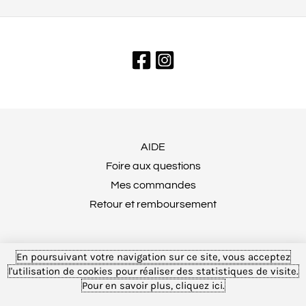
AIDE
Foire aux questions
Mes commandes
Retour et remboursement
MENTIONS LÉGALES
En poursuivant votre navigation sur ce site, vous acceptez
Conditions générales de vente
l'utilisation de cookies pour réaliser des statistiques de visite.
Pour en savoir plus, cliquez ici.
Tulika © 2025 Tous droits réservés