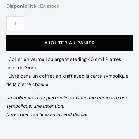
PRIX
PRIX
quantité
Disponibilité :
En stock
INITIAL
ACTUEL
de
COLLIER
ÉTAIT :
EST :
PIERRE
24,00 €.
19,00 €.
AJOUTER AU PANIER
FINE
· Collier en vermeil ou argent sterling 40 cm | Pierres
fines de 3mm
· Livré dans un coffret en kraft avec la carte symbolique
de la pierre choisie
Un collier serti de pierres fines. Chacune comporte une
symbolique, une intention.
Notez bien : sa finesse le rend délicat.