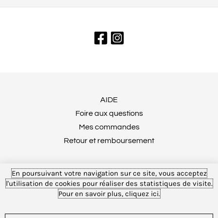
AIDE
Foire aux questions
Mes commandes
Retour et remboursement
En poursuivant votre navigation sur ce site, vous acceptez
MENTIONS LÉGALES
l'utilisation de cookies pour réaliser des statistiques de visite.
Conditions générales de vente
Pour en savoir plus, cliquez ici.
Tulika © 2025 Tous droits réservés